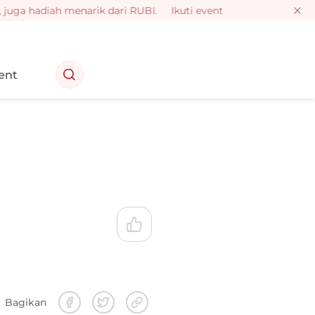
a hadiah menarik dari RUBI.
Ikuti event RUBI Community deng
ent
Bagikan