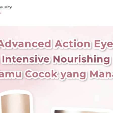
munity
I