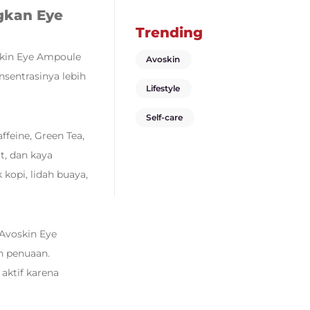
Wajah
gkan Eye
Trending
skin Eye Ampoule
Avoskin
nsentrasinya lebih
Lifestyle
Self-care
feine, Green Tea,
t, dan kaya
kopi, lidah buaya,
Avoskin Eye
n penuaan.
aktif karena