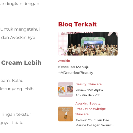
ibandingkan dengan
Blog Terkait
a. Untuk mengetahui
e dan Avoskin Eye
Avoskin
 Cream Lebih
Keseruan Menuju
#ADecadeofBeauty
cream. Kalau
,
Beauty
Skincare
kstur yang lebih
Review YSB Alpha
Arbutin dan YSB
Tranexamic Acid,
,
,
Avoskin
Beauty
Brightening Serum
,
Product Knowledge
Andalan dari Avoskin
 ringan tekstur
Skincare
Avoskin Your Skin Bae
nya, tidak.
Marine Collagen Serum:
Penyelamat Tekstur