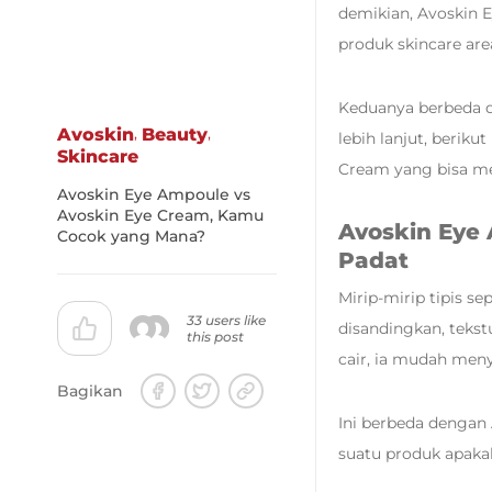
demikian, Avoskin 
produk skincare ar
Keduanya berbeda d
,
,
Avoskin
Beauty
lebih lanjut, beri
Skincare
Cream yang bisa m
Avoskin Eye Ampoule vs
Avoskin Eye Cream, Kamu
Avoskin Eye
Cocok yang Mana?
Padat
Mirip-mirip tipis s
33 users like
disandingkan, tekst
this post
cair, ia mudah meny
Bagikan
Ini berbeda dengan
suatu produk apaka