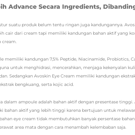
ih Advance Secara Ingredients, Dibandin
stur suatu produk belum tentu ringan juga kandungannya. Avo
bih cair dari cream tapi memiliki kandungan bahan aktif yang ko
n cream.
 memiliki kandungan 7,5% Peptide, Niacinamide, Probiotics, Caf
una untuk menghidrasi, mencerahkan, menjaga kekenyalan kuli
dan. Sedangkan Avoskin Eye Cream memiliki kandungan ekstrak 
kstrak bengkuang, serta kojic acid.
 dalam ampoule adalah bahan aktif dengan presentase tinggi. 
i bahan aktif yang lebih tinggi karena bertujuan untuk melawa
bahan eye cream tidak membutuhkan banyak persentase bahan 
erawat area mata dengan cara menambah kelembaban saja.