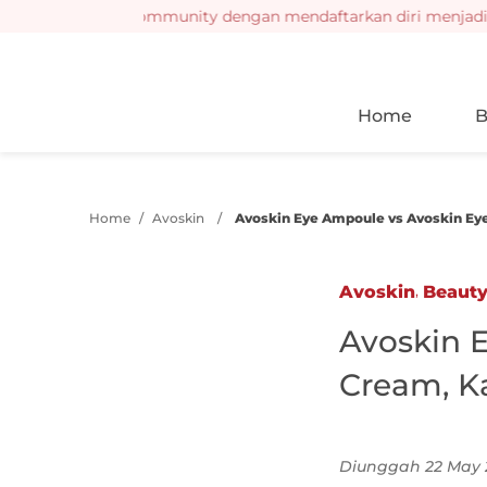
i event RUBI Community dengan mendaftarkan diri menjadi angg
Home
B
Home
/
Avoskin
/
Avoskin Eye Ampoule vs Avoskin E
,
Avoskin
Beaut
Avoskin 
Cream, K
Diunggah 22 May 