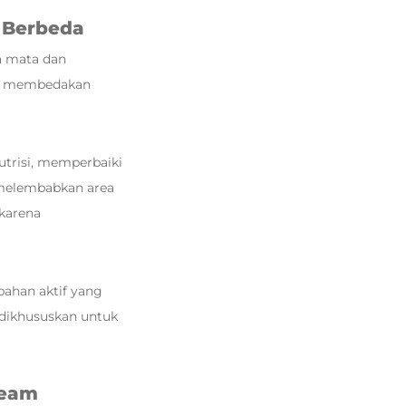
 Berbeda
a mata dan
ya membedakan
trisi, memperbaiki
 melembabkan area
 karena
ahan aktif yang
 dikhususkan untuk
ream