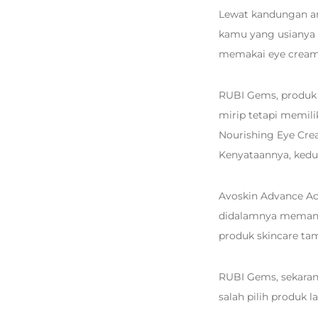
Lewat kandungan a
kamu yang usianya 
memakai eye cream
RUBI Gems, produk 
mirip tetapi memili
Nourishing Eye Crea
Kenyataannya, kedua
Avoskin Advance Ac
didalamnya memang
produk skincare ta
RUBI Gems, sekaran
salah pilih produk l