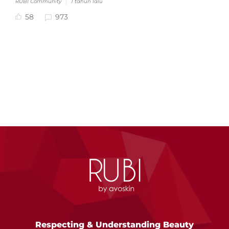
RUBI Community
1 tahun lalu
58
973
Respecting & Understanding Beauty