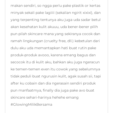
makan sendiri, so ngga perlu pake plastik or kertas
minyak sekali pake lagiiii (sekalian ngirit xixixi), dan
yang terpenting tentunya aku juga uda sadar betul
akan kesehatan kulit akuuu, uda bener-bener pilih
pun pilah skincare mana yang sekiranya cocok dan
ramah lingkungan (cruelty free, dll.) kebetulan dari
dulu aku uda memantapkan hati buat rutin pake
produk-produk avooo, karena emang bagus dan
secocok itu di kulit aku, bahkan aku juga ngeracun
ke temen-temen even itu cowok yang sebelumnya
tidak peduli buat ngurusin kulit, agak susah sii, tapi
after ku cobain dan dia ngerasain sendiri produk
pun manfaatmya, finally dia juga pake avo buat
skincare sehari-harinya hehehe emang
#GlowingMilikBersama