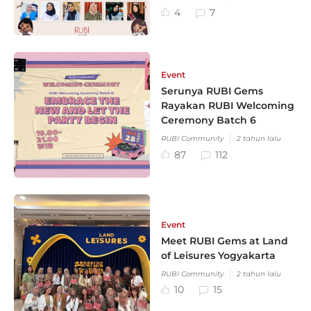
4
7
Event
Serunya RUBI Gems
Rayakan RUBI Welcoming
Ceremony Batch 6
RUBI Community
2 tahun lalu
87
112
Event
Meet RUBI Gems at Land
of Leisures Yogyakarta
RUBI Community
2 tahun lalu
10
15