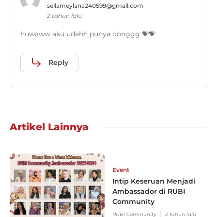
sellameylana240599@gmail.com
2 tahun lalu
huwaww aku udahh punya donggg 💝💝
Reply
Artikel Lainnya
Event
Intip Keseruan Menjadi
Ambassador di RUBI
Community
RUBI Community
2 tahun lalu