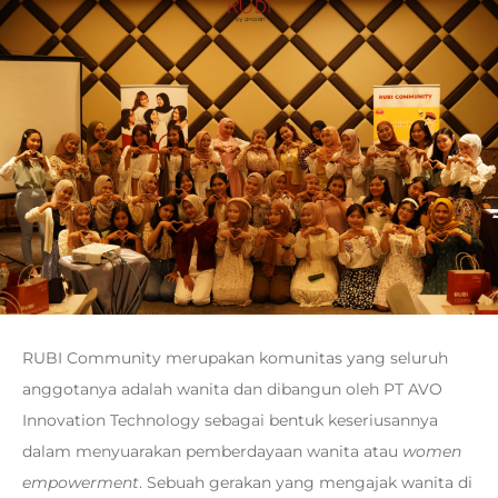
RUBI Community merupakan komunitas yang seluruh
anggotanya adalah wanita dan dibangun oleh PT AVO
Innovation Technology sebagai bentuk keseriusannya
dalam menyuarakan pemberdayaan wanita atau
women
empowerment
. Sebuah gerakan yang mengajak wanita di