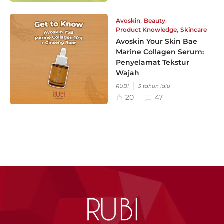
,
,
Avoskin
Beauty
,
Product Knowledge
Skincare
Avoskin Your Skin Bae
Marine Collagen Serum:
Penyelamat Tekstur
Wajah
RUBI
3 tahun lalu
20
47