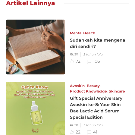
Artikel Lainnya
Mental Health
Sudahkah kita mengenal
diri sendiri?
RUBI
3 tahun lalu
72
106
,
,
Avoskin
Beauty
,
Product Knowledge
Skincare
Gift Special Anniversary
Avoskin ke-8: Your Skin
Bae Lactic Acid Serum
Special Edition
RUBI
3 tahun lalu
22
41